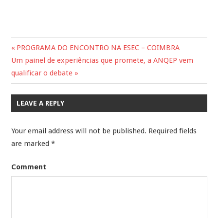
Previous
PROGRAMA DO ENCONTRO NA ESEC – COIMBRA
Post
Next
Um painel de experiências que promete, a ANQEP vem
Post:
Post:
qualificar o debate
navigation
LEAVE A REPLY
Your email address will not be published.
Required fields
are marked
*
Comment