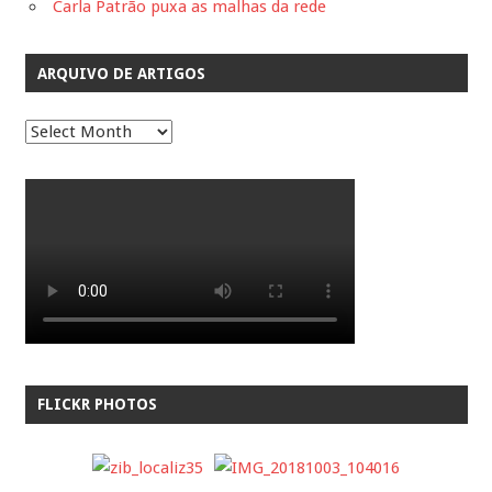
Carla Patrão puxa as malhas da rede
ARQUIVO DE ARTIGOS
A
R
Q
U
I
V
O
D
E
A
FLICKR PHOTOS
R
T
I